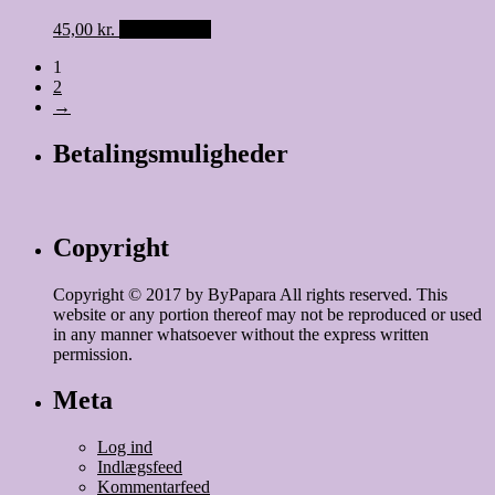
45,00
kr.
Tilføj til kurv
1
2
→
Betalingsmuligheder
Copyright
Copyright © 2017 by ByPapara All rights reserved. This
website or any portion thereof may not be reproduced or used
in any manner whatsoever without the express written
permission.
Meta
Log ind
Indlægsfeed
Kommentarfeed