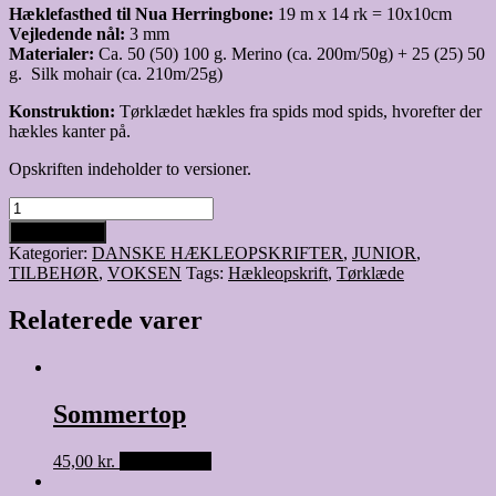
Hæklefasthed til Nua Herringbone:
19 m x 14 rk = 10x10cm
Vejledende nål:
3 mm
Materialer:
Ca. 50 (50) 100 g. Merino (ca. 200m/50g) + 25 (25) 50
g. Silk mohair (ca. 210m/25g)
Konstruktion:
Tørklædet hækles fra spids mod spids, hvorefter der
hækles kanter på.
Opskriften indeholder to versioner.
Nua
og
Tilføj til kurv
Nua
Kategorier:
DANSKE HÆKLEOPSKRIFTER
,
JUNIOR
,
Herringbone
TILBEHØR
,
VOKSEN
Tags:
Hækleopskrift
,
Tørklæde
Scarf
antal
Relaterede varer
Sommertop
45,00
kr.
Tilføj til kurv