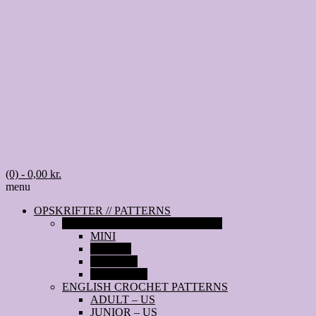
(0)
- 0,00 kr.
menu
OPSKRIFTER // PATTERNS
DANSKE HÆKLEOPSKRIFTER
MINI
JUNIOR
VOKSEN
TILBEHØR
ENGLISH CROCHET PATTERNS
ADULT – US
JUNIOR – US