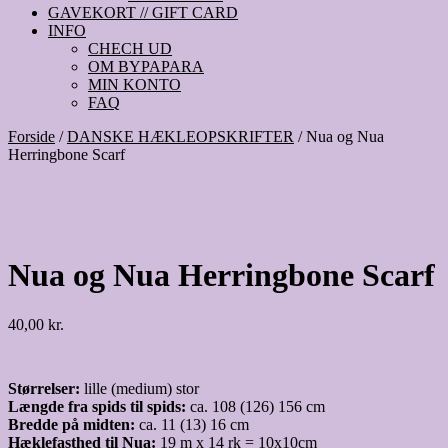
GAVEKORT // GIFT CARD
INFO
CHECH UD
OM BYPAPARA
MIN KONTO
FAQ
Forside
/
DANSKE HÆKLEOPSKRIFTER
/ Nua og Nua
Herringbone Scarf
Nua og Nua Herringbone Scarf
40,00
kr.
Størrelser:
lille (medium) stor
Længde fra spids til spids:
ca. 108 (126) 156 cm
Bredde på midten:
ca. 11 (13) 16 cm
Hæklefasthed til Nua:
19 m x 14 rk = 10x10cm