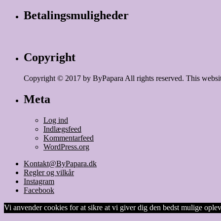
Betalingsmuligheder
Copyright
Copyright © 2017 by ByPapara All rights reserved. This websit
Meta
Log ind
Indlægsfeed
Kommentarfeed
WordPress.org
Kontakt@ByPapara.dk
Regler og vilkår
Instagram
Facebook
Vi anvender cookies for at sikre at vi giver dig den bedst mulige opleve