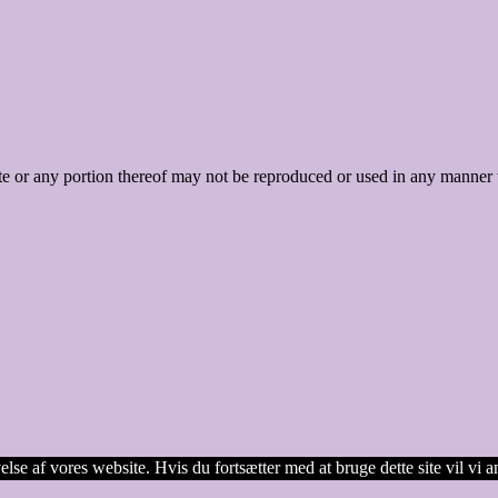
e or any portion thereof may not be reproduced or used in any manner 
lse af vores website. Hvis du fortsætter med at bruge dette site vil vi a