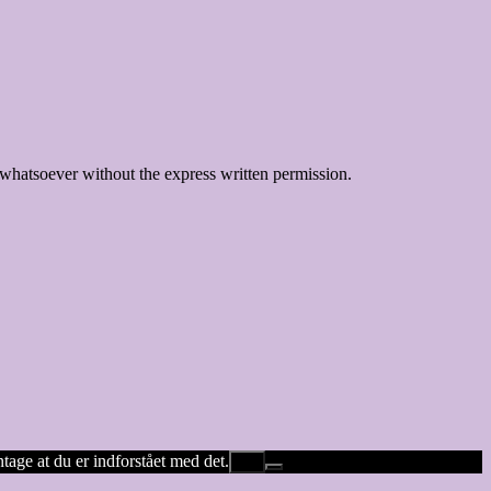
whatsoever without the express written permission.
ntage at du er indforstået med det.
Ok